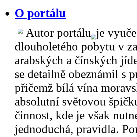
O portálu
Autor portálu
je vyuč
dlouholetého pobytu v za
arabských a čínských jíd
se detailně obeznámil s 
přičemž bílá vína moravs
absolutní světovou špičku
činnost, kde je však nutn
jednoduchá, pravidla. Por